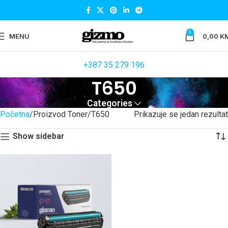
0
MENU
0,00
K
+387 35 279 196
T650
Categories
Početna
Proizvod Toner
T650
Prikazuje se jedan rezultat
Show sidebar