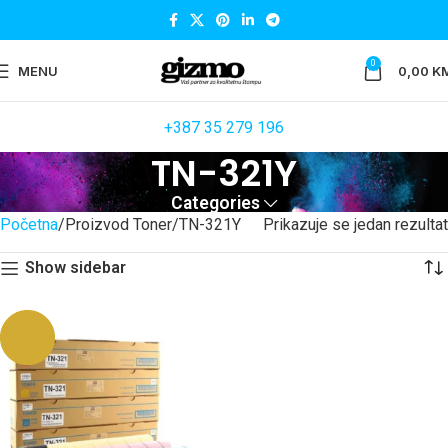
0
MENU
0,00
K
+387 35 279 196
TN-321Y
Categories
Početna
Proizvod Toner
TN-321Y
Prikazuje se jedan rezultat
Show sidebar