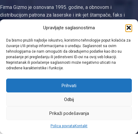
Firma Gizmo je osnovana 1995. godine, a obnovom i
distribucijom patrona za laserske i ink-jet štampače, faks i
kopirne uređaje se bavi od 2003. godine. Jedina smo
Upravljajte saglasnostima
registrovana firma za proizvodnju tonera i ketridža na području
Tuzlanskog kantona
Da bismo pružili najbolje iskustvo, koristimo tehnologije poput kolačića za
čuvanje i/ili pristup informacijama o uređaju. Saglasnost sa ovim
Kategorije
tehnologijama će nam omogućiti da obrađujemo podatke kao što su
ponašanje pri pregledanju ili jedinstveni ID-ovi na ovoj veb lokaciji.
Nepristanak ili povlačenje saglasnosti može negativno uticati na
Linkovi
određene karakteristike i funkcije.
Kontakt informacije
Prihvati
Odbij
Viber
Prikaži podešavanja
0
Polica povrata
Kontakt
Shop
Filters
Moja lista
Cart
Moj račun
WhatsApp