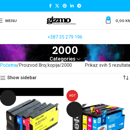
0
MENU
0,00
K
+387 35 279 196
2000
Categories
Početna
Proizvod Broj kopija
2000
Prikaz svih 5 rezultata
Show sidebar
HOT