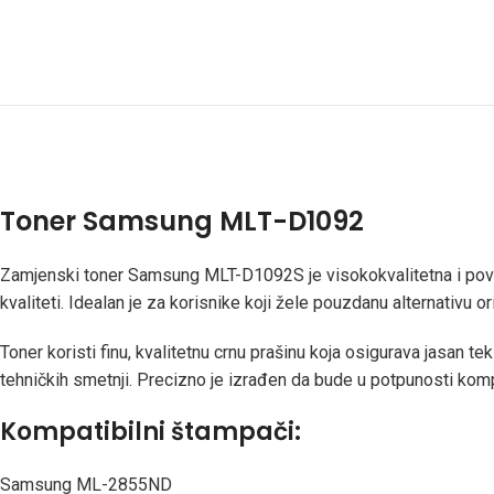
Toner Samsung MLT-D1092
Zamjenski toner Samsung MLT-D1092S je visokokvalitetna i povol
kvaliteti. Idealan je za korisnike koji žele pouzdanu alternativu
Toner koristi finu, kvalitetnu crnu prašinu koja osigurava jasan t
tehničkih smetnji. Precizno je izrađen da bude u potpunosti ko
Kompatibilni štampači:
Samsung ML-2855ND