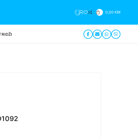
+387 35 279 196
0,00
KM
RIDŽI
D1092