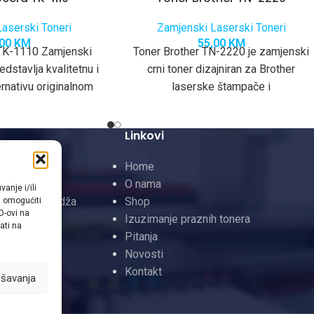
aserski Toneri
Zamjenski Laserski Toneri
,00
KM
55,00
KM
TK-1110 Zamjenski
Toner Brother TN-2220 je zamjenski
dstavlja kvalitetnu i
crni toner dizajniran za Brother
rnativu originalnom
laserske štampače i
ran za besprijekorno
multifunkcionalne uređaje. Ovaj toner
e s kompatibilnim
pruža izuzetno kvalitetan
Linkovi
ocera
 Toneri
Home
neri
O nama
anje i/ili
InkJet Kertridža
Shop
m omogućiti
D-ovi na
rtridži
Izuzimanje praznih tonera
ati na
Pitanja
Novosti
Kontakt
ešavanja