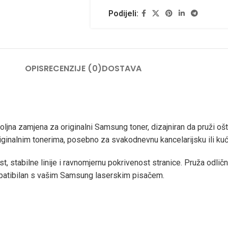
Podijeli:
OPIS
RECENZIJE (0)
DOSTAVA
jna zamjena za originalni Samsung toner, dizajniran da pruži oš
 originalnim tonerima, posebno za svakodnevnu kancelarijsku ili ku
ekst, stabilne linije i ravnomjernu pokrivenost stranice. Pruža odl
mpatibilan s vašim Samsung laserskim pisačem.