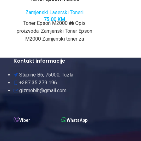
Zamjenski Laserski Toneri
Zamjensk
75,00
KM
Toner Epson M2000 🖨️ Opis
Toner Sa
proizvoda: Zamjenski Toner Epson
Zamjenski 
M2000 Zamjenski toner za
kvalitetna i
Epson pisače predstavlja pouzdanu i
originaln
ekonomičnu alternativu originalnom
korisnicim
Kontakt informacije
Stupine B6, 75000, Tuzla
+387 35 279 196
gizmobih@gmail.com
Viber
WhatsApp