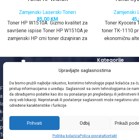
Zamjenski Laserski Toneri
Zamjenski L
85,00
KM
45
Toner HP W1510A Gizmo kvalitet za
Toner Kyocera 
savršene ispise Toner HP W1510A je
toner TK-1110 pre
zamjenski HP crni toner dizajniran za
ekonomičnu alte
optimalan rad
toneru, dizajni
funkcionisanj
Kategorije
Ky
Upravljajte saglasnostima
Zamjenski Laserski
Zamjenski Kopir To
Da bismo pružili najbolje iskustvo, koristimo tehnologije poput kolačića za čuv
Firma Gizmo je osnovana 1995. godine,
Mašinsko punjenje 
pristup informacijama o uređaju. Saglasnost sa ovim tehnologijama će na
da obrađujemo podatke kao što su ponašanje pri pregledanju ili jedinstveni I
a obnovom i distribucijom patrona za
Zamjenski Inkjet Ke
ovoj veb lokaciji. Nepristanak ili povlačenje saglasnosti može negativno utic
laserske i ink-jet štampače, faks i
određene karakteristike i funkcije.
kopirne uređaje se bavi od 2003. godine.
Jedina smo registrovana firma za
Prihvati
Odbij
Prikaži pod
proizvodnju tonera i ketridža na području
Tuzlanskog kantona
Politika kolačića
Polica povrata
Kontakt