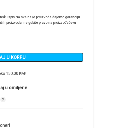
nski ispis.Na sve naše proizvode dajemo garanciju
ših proizvoda, ne gubite pravo na proizvođačevu
AJ U KORPU
eko 150,00 KM!
aj u omiljene
oneri