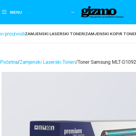
MENU
vi proizvodi
ZAMJENSKI LASERSKI TONERI
ZAMJENSKI KOPIR TONE
Početna
Zamjenski Laserski Toneri
Toner Samsung MLT-D109