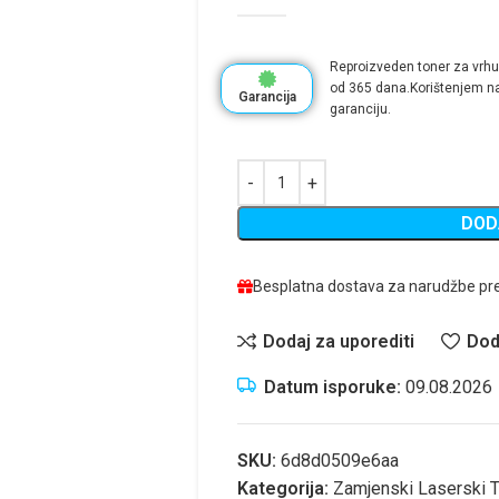
Reproizveden toner za vrhu
od 365 dana.Korištenjem na
Garancija
garanciju.
DOD
Besplatna dostava za narudžbe pr
Dodaj za uporediti
Dod
Datum isporuke:
09.08.2026
SKU:
6d8d0509e6aa
Kategorija:
Zamjenski Laserski T