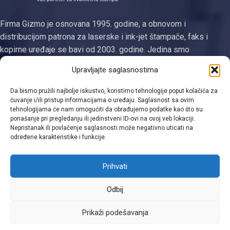
Firma Gizmo je osnovana 1995. godine, a obnovom i
distribucijom patrona za laserske i ink-jet štampače, faks i
kopirne uređaje se bavi od 2003. godine. Jedina smo
registrovana firma za proizvodnju tonera i ketridža na području
Upravljajte saglasnostima
Tuzlanskog kantona
Da bismo pružili najbolje iskustvo, koristimo tehnologije poput kolačića za
Kategorije
čuvanje i/ili pristup informacijama o uređaju. Saglasnost sa ovim
tehnologijama će nam omogućiti da obrađujemo podatke kao što su
Linkovi
ponašanje pri pregledanju ili jedinstveni ID-ovi na ovoj veb lokaciji.
Nepristanak ili povlačenje saglasnosti može negativno uticati na
određene karakteristike i funkcije.
Kontakt informacije
Prihvati
Odbij
Viber
Prikaži podešavanja
0