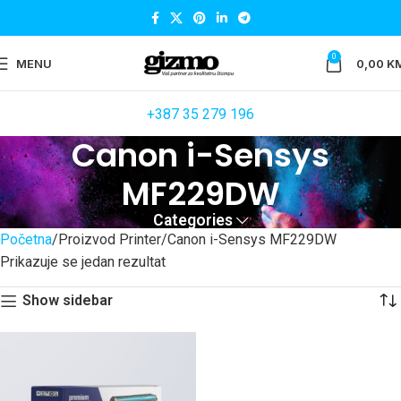
0
MENU
0,00
K
+387 35 279 196
Canon i-Sensys
MF229DW
Categories
Početna
Proizvod Printer
Canon i-Sensys MF229DW
Prikazuje se jedan rezultat
Show sidebar