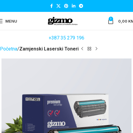
0
MENU
0,00
K
+387 35 279 196
Početna
Zamjenski Laserski Toneri