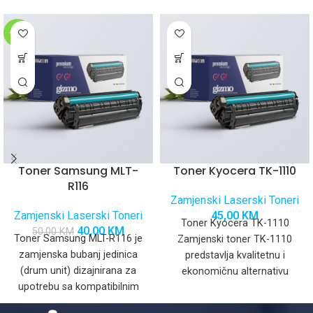
-20%
Toner Samsung MLT-
Toner Kyocera TK-1110
R116
Zamjenski Laserski Toneri
Zamjenski Laserski Toneri
45,00
KM
Toner Kyocera TK-1110
40,00
KM
50,00
KM
Toner Samsung MLT-R116 je
Zamjenski toner TK-1110
zamjenska bubanj jedinica
predstavlja kvalitetnu i
(drum unit) dizajnirana za
ekonomičnu alternativu
upotrebu sa kompatibilnim
originalnom toneru, dizajniran
Samsung mono laserskim
za besprijekorno