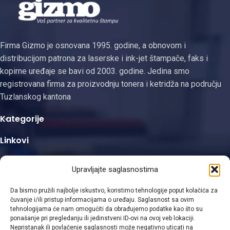
pisačima. Iako se
funkcionisanje s
kompatibilnim Kyocera
Firma Gizmo je osnovana 1995. godine, a obnovom i
distribucijom patrona za laserske i ink-jet štampače, faks i
kopirne uređaje se bavi od 2003. godine. Jedina smo
registrovana firma za proizvodnju tonera i ketridža na području
Tuzlanskog kantona
Kategorije
Linkovi
Kontakt informacije
Upravljajte saglasnostima
Da bismo pružili najbolje iskustvo, koristimo tehnologije poput kolačića za
čuvanje i/ili pristup informacijama o uređaju. Saglasnost sa ovim
tehnologijama će nam omogućiti da obrađujemo podatke kao što su
ponašanje pri pregledanju ili jedinstveni ID-ovi na ovoj veb lokaciji.
Viber
Nepristanak ili povlačenje saglasnosti može negativno uticati na