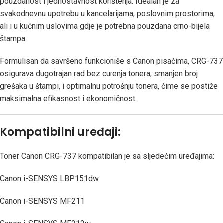
pouzdanost i jednostavnost korištenja. Idealan je za
svakodnevnu upotrebu u kancelarijama, poslovnim prostorima,
ali i u kućnim uslovima gdje je potrebna pouzdana crno-bijela
štampa.
Formulisan da savršeno funkcioniše s Canon pisačima, CRG-737
osigurava dugotrajan rad bez curenja tonera, smanjen broj
grešaka u štampi, i optimalnu potrošnju tonera, čime se postiže
maksimalna efikasnost i ekonomičnost.
Kompatibilni uređaji:
Toner Canon CRG-737 kompatibilan je sa sljedećim uređajima:
Canon i-SENSYS LBP151dw
Canon i-SENSYS MF211