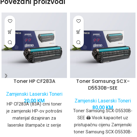
Povezani proizvodi
Toner HP CF283A
Toner Samsung SCX-
D5530B-SEE
Zamjenski Laserski Toneri
20,00
KM
Zamjenski Laserski Toneri
HP CF283A (83A) crni toner
80,00
KM
Toner Samsung SCX-D5530B-
je zamjenski HP-ov potrošni
SEE 🖨️ Visok kapacitet uz
materijal dizajniran za
pristupačnu cijenu Zamjenski
laserske štampače iz serije
toner Samsung SCX-D5530B-
HP LaserJet Pro. Ovaj