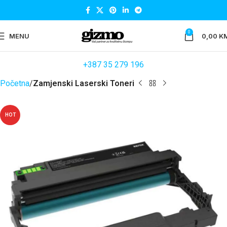
0
MENU
0,00
K
+387 35 279 196
Početna
Zamjenski Laserski Toneri
HOT