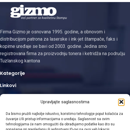
SEE je kvalitetna alternativa
originalnom Samsung toneru,
dizajnirana za
Firma Gizmo je osnovana 1995. godine, a obnovom i
distribucijom patrona za laserske i ink-jet štampače, faks i
kopirne uređaje se bavi od 2003. godine. Jedina smo
registrovana firma za proizvodnju tonera i ketridža na području
Tuzlanskog kantona
Kategorije
Linkovi
Kontakt informacije
Upravljajte saglasnostima
Da bismo pružili najbolje iskustvo, koristimo tehnologije poput kolačića za
čuvanje i/ili pristup informacijama o uređaju. Saglasnost sa ovim
tehnologijama će nam omogućiti da obrađujemo podatke kao što su
ponašanje pri pregledanju ili jedinstveni ID-ovi na ovoj veb lokaciji.