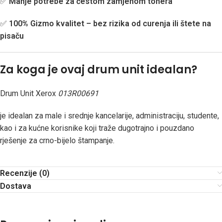
✅
Manje potrebe za čestom zamjenom tonera
✅
100% Gizmo kvalitet – bez rizika od curenja ili štete na
pisaču
Za koga je ovaj drum unit idealan?
Drum Unit Xerox
013R00691
je idealan za male i srednje kancelarije, administraciju, studente,
kao i za kućne korisnike koji traže dugotrajno i pouzdano
rješenje za crno-bijelo štampanje.
Recenzije (0)
Dostava