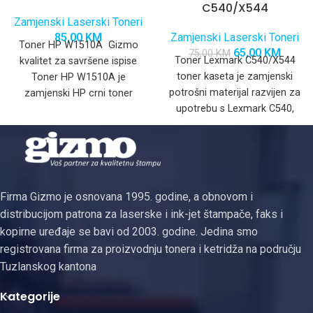
C540/X544
Zamjenski Laserski Toneri
85,00
KM
Zamjenski Laserski Toneri
Toner HP W1510A Gizmo
65,00
KM
75,00
KM
Toner Lexmark C540/X544
kvalitet za savršene ispise
toner kaseta je zamjenski
Toner HP W1510A je
potrošni materijal razvijen za
zamjenski HP crni toner
upotrebu s Lexmark C540,
dizajniran za optimalan rad
C543, C544, X543 i X544
Firma Gizmo je osnovana 1995. godine, a obnovom i
distribucijom patrona za laserske i ink-jet štampače, faks i
kopirne uređaje se bavi od 2003. godine. Jedina smo
registrovana firma za proizvodnju tonera i ketridža na području
Tuzlanskog kantona
Kategorije