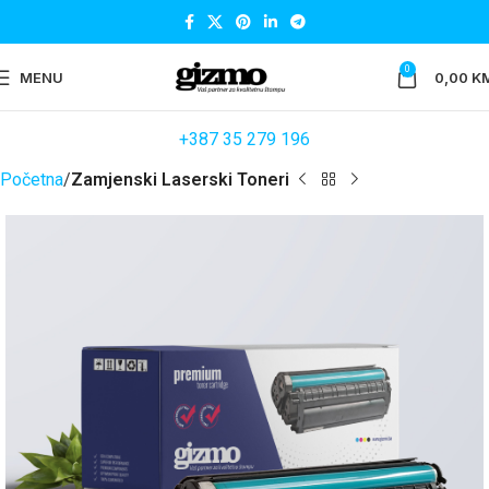
0
MENU
0,00
K
+387 35 279 196
Početna
Zamjenski Laserski Toneri