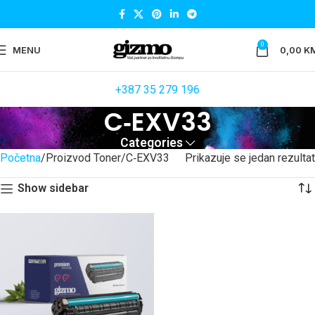
0
MENU
0,00
K
+387 35 279 196
C‐EXV33
Categories
Početna
Proizvod Toner
C‐EXV33
Prikazuje se jedan rezultat
Show sidebar