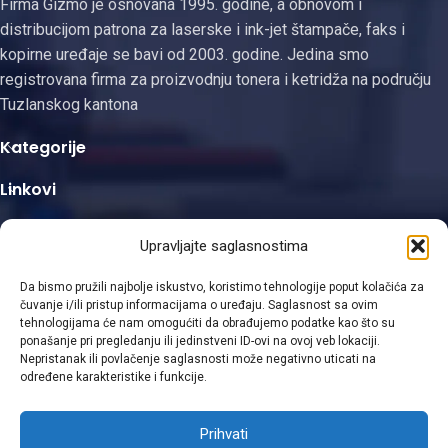
Firma Gizmo je osnovana 1995. godine, a obnovom i
distribucijom patrona za laserske i ink-jet štampače, faks i
kopirne uređaje se bavi od 2003. godine. Jedina smo
registrovana firma za proizvodnju tonera i ketridža na području
Tuzlanskog kantona
Kategorije
Linkovi
Kontakt informacije
Upravljajte saglasnostima
Da bismo pružili najbolje iskustvo, koristimo tehnologije poput kolačića za
čuvanje i/ili pristup informacijama o uređaju. Saglasnost sa ovim
tehnologijama će nam omogućiti da obrađujemo podatke kao što su
ponašanje pri pregledanju ili jedinstveni ID-ovi na ovoj veb lokaciji.
Viber
Nepristanak ili povlačenje saglasnosti može negativno uticati na
određene karakteristike i funkcije.
WhatsApp
Prihvati