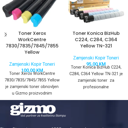
Toner Xerox
Toner Konica BizHub
WorkCentre
C224, C284, C364
7830/7835/7845/7855
Yellow TN-321
Yellow
Zamjenski Kopir Toneri
Zamjenski Kopir Toneri
95,00
KM
Toner Konica BizHub C224,
100,00
KM
Toner Xerox WorkCentre
C284, C364 Yellow TN-321 je
7830/7835/7845/7855 Yellow
zamjenski toner za
je zamjenski toner obnovljen
profesionalne
u Gizmo proizvodnim
multifunkcionalne štampače
prostorijama sa Japanskim
serije bizhub C224, C284,
prahom i developerom za
C364
profesionalne