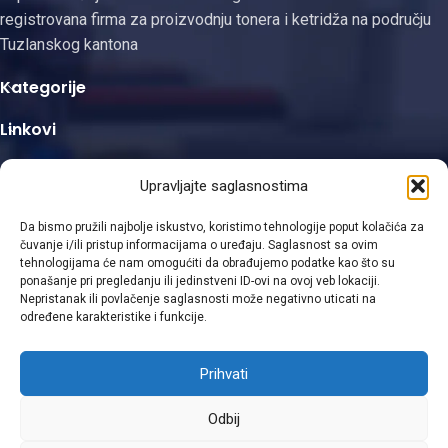
registrovana firma za proizvodnju tonera i ketridža na području
Tuzlanskog kantona
Kategorije
Linkovi
Kontakt informacije
Upravljajte saglasnostima
Da bismo pružili najbolje iskustvo, koristimo tehnologije poput kolačića za
čuvanje i/ili pristup informacijama o uređaju. Saglasnost sa ovim
tehnologijama će nam omogućiti da obrađujemo podatke kao što su
ponašanje pri pregledanju ili jedinstveni ID-ovi na ovoj veb lokaciji.
Viber
Nepristanak ili povlačenje saglasnosti može negativno uticati na
određene karakteristike i funkcije.
WhatsApp
Prihvati
© 2025 Gizmo d.o.o. Design with ♥ by
Laufer
Odbij