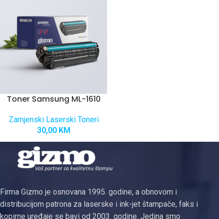
Toner Samsung ML-1610
Zamjenski Laserski Toneri
30,00
KM
Firma Gizmo je osnovana 1995. godine, a obnovom i
distribucijom patrona za laserske i ink-jet štampače, faks i
kopirne uređaje se bavi od 2003. godine. Jedina smo