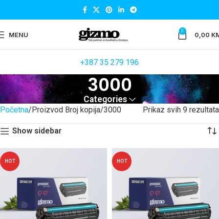
0
MENU
0,00
K
+387 35 279 196
3000
Categories
Početna
Proizvod Broj kopija
3000
Prikaz svih 9 rezultata
Show sidebar
HOT
HOT