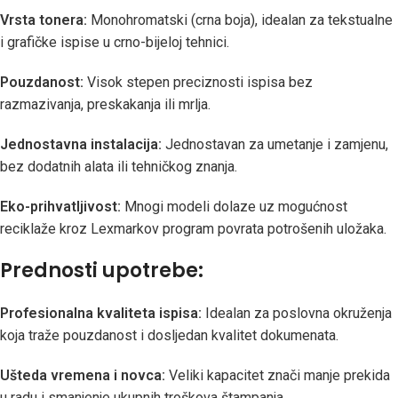
Vrsta tonera:
Monohromatski (crna boja), idealan za tekstualne
i grafičke ispise u crno-bijeloj tehnici.
Pouzdanost:
Visok stepen preciznosti ispisa bez
razmazivanja, preskakanja ili mrlja.
Jednostavna instalacija:
Jednostavan za umetanje i zamjenu,
bez dodatnih alata ili tehničkog znanja.
Eko-prihvatljivost:
Mnogi modeli dolaze uz mogućnost
reciklaže kroz Lexmarkov program povrata potrošenih uložaka.
Prednosti upotrebe:
Profesionalna kvaliteta ispisa:
Idealan za poslovna okruženja
koja traže pouzdanost i dosljedan kvalitet dokumenata.
Ušteda vremena i novca:
Veliki kapacitet znači manje prekida
u radu i smanjenje ukupnih troškova štampanja.