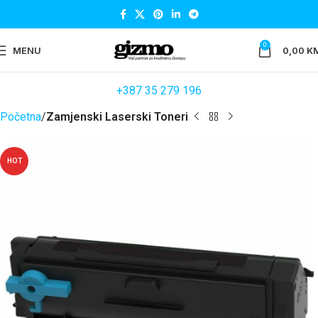
0
MENU
0,00
K
+387 35 279 196
Početna
Zamjenski Laserski Toneri
HOT