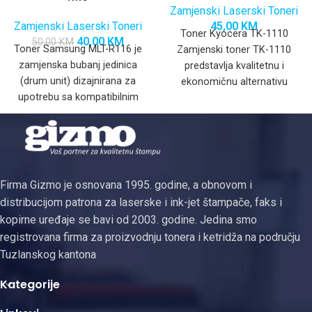
Zamjenski Laserski Toneri
Zamjenski Laserski Toneri
45,00
KM
Toner Kyocera TK-1110
40,00
KM
50,00
KM
Toner Samsung MLT-R116 je
Zamjenski toner TK-1110
zamjenska bubanj jedinica
predstavlja kvalitetnu i
(drum unit) dizajnirana za
ekonomičnu alternativu
upotrebu sa kompatibilnim
originalnom toneru, dizajniran
Samsung mono laserskim
za besprijekorno
pisačima. Iako se
funkcionisanje s
kompatibilnim Kyocera
Firma Gizmo je osnovana 1995. godine, a obnovom i
distribucijom patrona za laserske i ink-jet štampače, faks i
kopirne uređaje se bavi od 2003. godine. Jedina smo
registrovana firma za proizvodnju tonera i ketridža na području
Tuzlanskog kantona
Kategorije