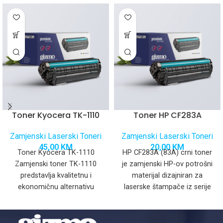
Toner Kyocera TK-1110
Toner HP CF283A
Zamjenski Laserski Toneri
Zamjenski Laserski Toneri
45,00
KM
20,00
KM
Toner Kyocera TK-1110
HP CF283A (83A) crni toner
Zamjenski toner TK-1110
je zamjenski HP-ov potrošni
predstavlja kvalitetnu i
materijal dizajniran za
ekonomičnu alternativu
laserske štampače iz serije
originalnom toneru, dizajniran
HP LaserJet Pro. Ovaj
za besprijekorno
funkcionisanje s