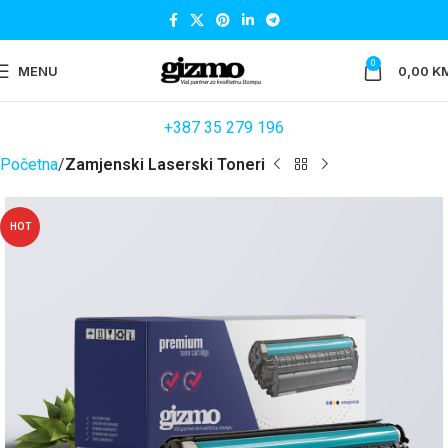
0
MENU
0,00
K
+387 35 279 196
Početna
Zamjenski Laserski Toneri
HOT