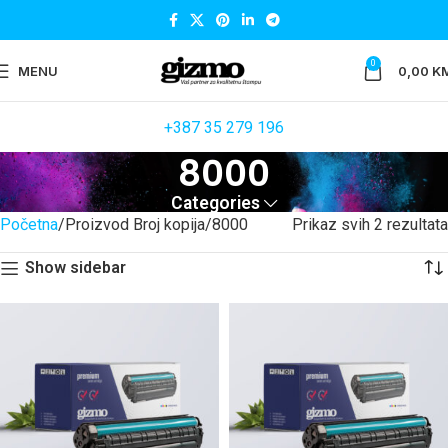
0
MENU
0,00
K
+387 35 279 196
8000
Categories
Početna
Proizvod Broj kopija
8000
Prikaz svih 2 rezultata
Show sidebar