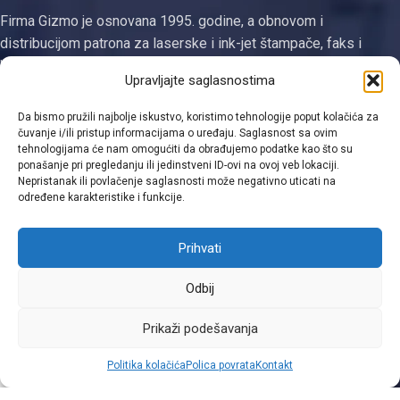
Firma Gizmo je osnovana 1995. godine, a obnovom i
distribucijom patrona za laserske i ink-jet štampače, faks i
kopirne uređaje se bavi od 2003. godine. Jedina smo
Upravljajte saglasnostima
registrovana firma za proizvodnju tonera i ketridža na području
Tuzlanskog kantona
Da bismo pružili najbolje iskustvo, koristimo tehnologije poput kolačića za
čuvanje i/ili pristup informacijama o uređaju. Saglasnost sa ovim
Kategorije
tehnologijama će nam omogućiti da obrađujemo podatke kao što su
ponašanje pri pregledanju ili jedinstveni ID-ovi na ovoj veb lokaciji.
Nepristanak ili povlačenje saglasnosti može negativno uticati na
Linkovi
određene karakteristike i funkcije.
Kontakt informacije
Prihvati
Odbij
Viber
Prikaži podešavanja
0
Politika kolačića
Polica povrata
Kontakt
Shop
Filters
Moja lista
Cart
Moj račun
WhatsApp