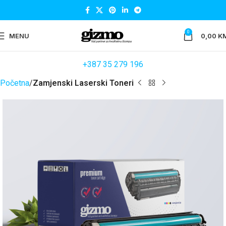
0
MENU
0,00
K
+387 35 279 196
Početna
Zamjenski Laserski Toneri