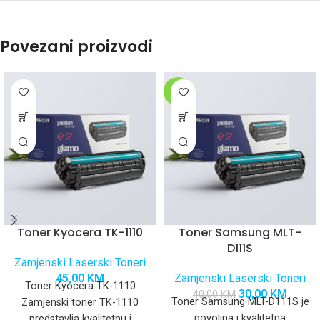
Povezani proizvodi
-25%
Toner Kyocera TK-1110
Toner Samsung MLT-
D111S
Zamjenski Laserski Toneri
45,00
KM
Zamjenski Laserski Toneri
Toner Kyocera TK-1110
30,00
KM
40,00
KM
Toner Samsung MLT-D111S je
Zamjenski toner TK-1110
povoljna i kvalitetna
predstavlja kvalitetnu i