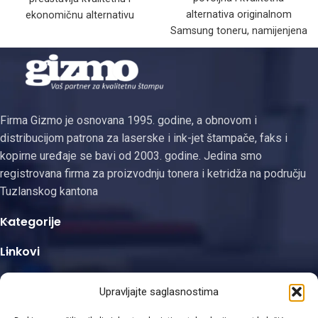
alternativa originalnom
ekonomičnu alternativu
Samsung toneru, namijenjena
originalnom toneru, dizajniran
za korisnike koji žele
za besprijekorno
značajno smanjiti troškove
funkcionisanje s
štampanja
kompatibilnim Kyocera
Firma Gizmo je osnovana 1995. godine, a obnovom i
distribucijom patrona za laserske i ink-jet štampače, faks i
kopirne uređaje se bavi od 2003. godine. Jedina smo
registrovana firma za proizvodnju tonera i ketridža na području
Tuzlanskog kantona
Kategorije
Linkovi
Kontakt informacije
Upravljajte saglasnostima