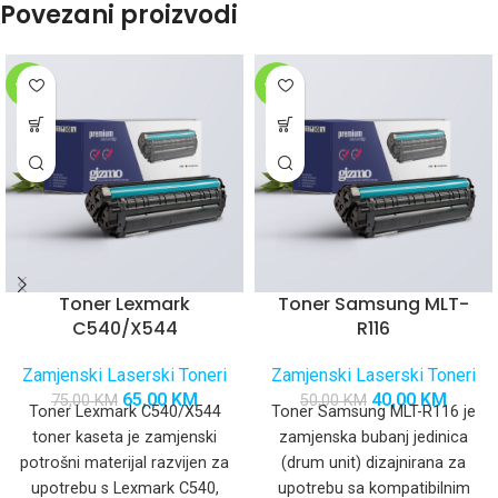
Povezani proizvodi
-13%
-20%
Toner Lexmark
Toner Samsung MLT-
C540/X544
R116
Zamjenski Laserski Toneri
Zamjenski Laserski Toneri
65,00
KM
40,00
KM
75,00
KM
50,00
KM
Toner Lexmark C540/X544
Toner Samsung MLT-R116 je
toner kaseta je zamjenski
zamjenska bubanj jedinica
potrošni materijal razvijen za
(drum unit) dizajnirana za
upotrebu s Lexmark C540,
upotrebu sa kompatibilnim