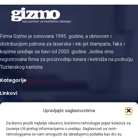
C543, C544, X543 i X544
Samsung mono laserskim
pisačima. Iako se
Firma Gizmo je osnovana 1995. godine, a obnovom i
distribucijom patrona za laserske i ink-jet štampače, faks i
kopirne uređaje se bavi od 2003. godine. Jedina smo
registrovana firma za proizvodnju tonera i ketridža na području
Tuzlanskog kantona
Kategorije
Linkovi
Kontakt informacije
Upravljajte saglasnostima
Da bismo pružili najbolje iskustvo, koristimo tehnologije poput kolačića za
čuvanje i/ili pristup informacijama o uređaju. Saglasnost sa ovim
tehnologijama će nam omogućiti da obrađujemo podatke kao što su