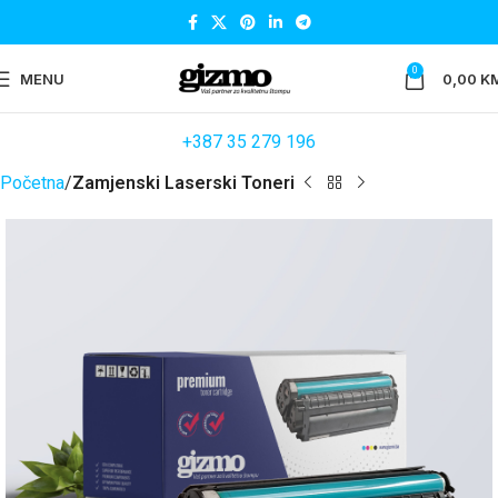
0
MENU
0,00
K
+387 35 279 196
Početna
Zamjenski Laserski Toneri