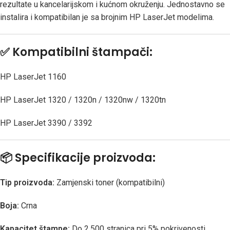
rezultate u kancelarijskom i kućnom okruženju. Jednostavno se
instalira i kompatibilan je sa brojnim HP LaserJet modelima.
✅
Kompatibilni štampači:
HP LaserJet 1160
HP LaserJet 1320 / 1320n / 1320nw / 1320tn
HP LaserJet 3390 / 3392
📦
Specifikacije proizvoda:
Tip proizvoda:
Zamjenski toner (kompatibilni)
Boja:
Crna
Kapacitet štampe:
Do 2.500 stranica pri 5% pokrivenosti