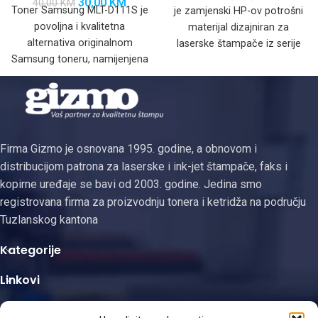
30,00
KM
40,00
KM
Toner Samsung MLT-D111S je
je zamjenski HP-ov potrošni
povoljna i kvalitetna
materijal dizajniran za
alternativa originalnom
laserske štampače iz serije
Samsung toneru, namijenjena
HP LaserJet Pro. Ovaj
za korisnike koji žele
značajno smanjiti troškove
štampanja
Firma Gizmo je osnovana 1995. godine, a obnovom i
distribucijom patrona za laserske i ink-jet štampače, faks i
kopirne uređaje se bavi od 2003. godine. Jedina smo
registrovana firma za proizvodnju tonera i ketridža na području
Tuzlanskog kantona
Kategorije
Linkovi
Kontakt informacije