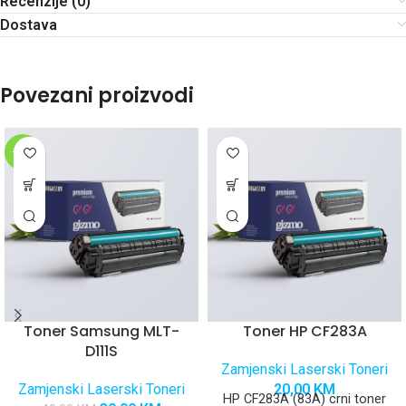
Recenzije (0)
Dostava
Povezani proizvodi
-25%
Toner Samsung MLT-
Toner HP CF283A
D111S
Zamjenski Laserski Toneri
Zamjenski Laserski Toneri
20,00
KM
HP CF283A (83A) crni toner