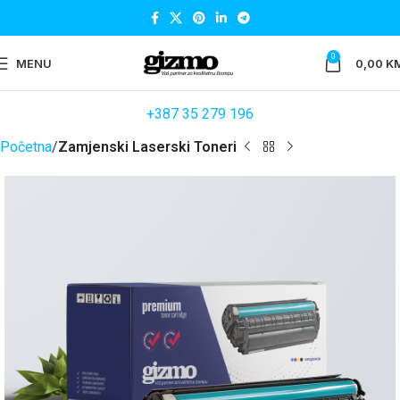
0
MENU
0,00
K
+387 35 279 196
Početna
Zamjenski Laserski Toneri