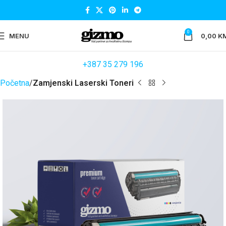
0
MENU
0,00
K
+387 35 279 196
Početna
Zamjenski Laserski Toneri