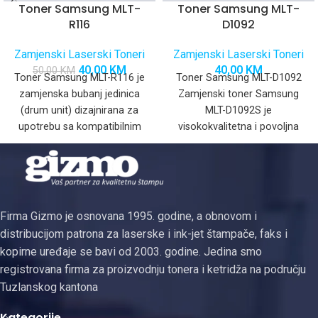
Toner Samsung MLT-
Toner Samsung MLT-
R116
D1092
Zamjenski Laserski Toneri
Zamjenski Laserski Toneri
40,00
KM
40,00
KM
50,00
KM
Toner Samsung MLT-R116 je
Toner Samsung MLT-D1092
zamjenska bubanj jedinica
Zamjenski toner Samsung
(drum unit) dizajnirana za
MLT-D1092S je
upotrebu sa kompatibilnim
visokokvalitetna i povoljna
Samsung mono laserskim
zamjena za originalni
pisačima. Iako se
Samsung toner, dizajniran da
pruži oštar
Firma Gizmo je osnovana 1995. godine, a obnovom i
distribucijom patrona za laserske i ink-jet štampače, faks i
kopirne uređaje se bavi od 2003. godine. Jedina smo
registrovana firma za proizvodnju tonera i ketridža na području
Tuzlanskog kantona
Kategorije