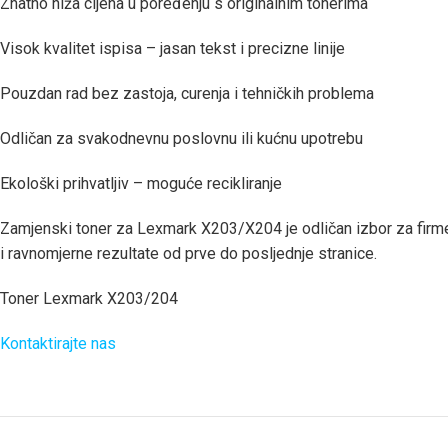
Znatno niža cijena u poređenju s originalnim tonerima
Visok kvalitet ispisa – jasan tekst i precizne linije
Pouzdan rad bez zastoja, curenja i tehničkih problema
Odličan za svakodnevnu poslovnu ili kućnu upotrebu
Ekološki prihvatljiv – moguće recikliranje
Zamjenski toner za Lexmark X203/X204 je odličan izbor za firme, k
i ravnomjerne rezultate od prve do posljednje stranice.
Toner Lexmark X203/204
Kontaktirajte nas