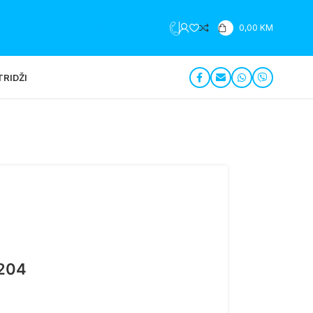
+387 35 279 196
0,00
KM
RIDŽI
/204