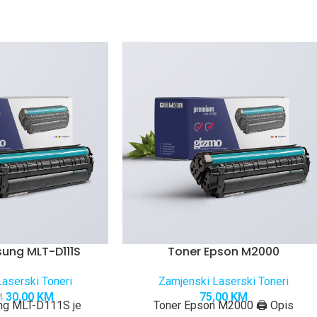
ung MLT-D111S
Toner Epson M2000
aserski Toneri
Zamjenski Laserski Toneri
30,00
KM
75,00
KM
M
ng MLT-D111S je
Toner Epson M2000 🖨️ Opis