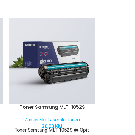
Toner Samsung MLT-1052S
Toner Sa
Zamjenski Laserski Toneri
Zamjensk
30,00
KM
Toner Samsung MLT-1052S 🖨️ Opis
Toner Samsun