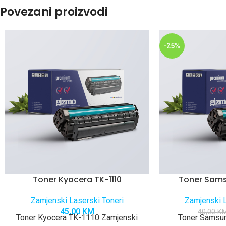
Povezani proizvodi
-25%
Toner Kyocera TK-1110
Toner Sams
Zamjenski Laserski Toneri
Zamjenski L
45,00
KM
40,00
K
Toner Kyocera TK-1110 Zamjenski
Toner Samsu