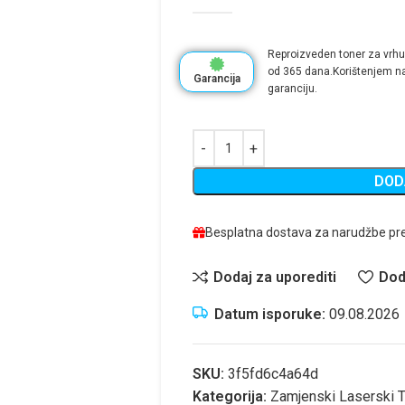
Reproizveden toner za vrhu
od 365 dana.Korištenjem na
Garancija
garanciju.
DOD
Besplatna dostava za narudžbe pr
Dodaj za uporediti
Dod
Datum isporuke:
09.08.2026
SKU:
3f5fd6c4a64d
Kategorija:
Zamjenski Laserski T