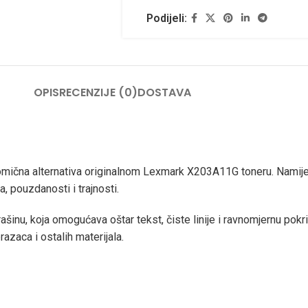
Podijeli:
OPIS
RECENZIJE (0)
DOSTAVA
ična alternativa originalnom Lexmark X203A11G toneru. Namijenje
 pouzdanosti i trajnosti.
ašinu, koja omogućava oštar tekst, čiste linije i ravnomjernu pokr
zaca i ostalih materijala.