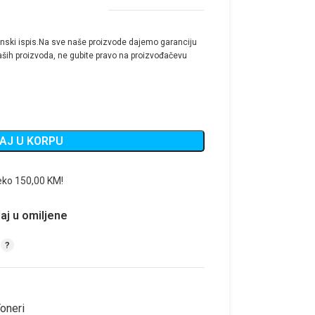
nski ispis.Na sve naše proizvode dajemo garanciju
ših proizvoda, ne gubite pravo na proizvođačevu
AJ U KORPU
eko 150,00 KM!
aj u omiljene
oneri