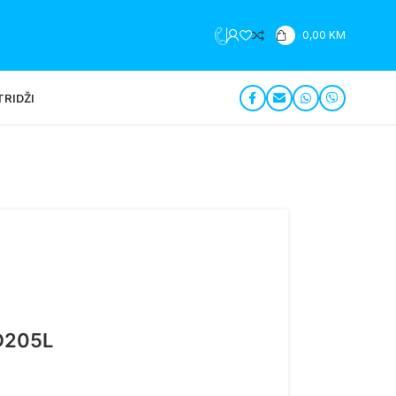
+387 35 279 196
0,00
KM
RIDŽI
D205L