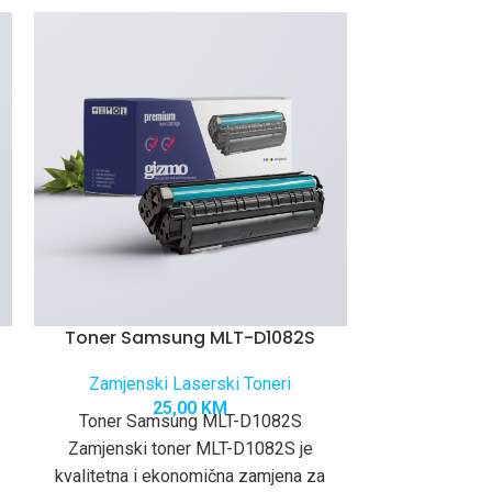
Toner Samsung MLT-D1082S
Toner S
Zamjenski Laserski Toneri
Zamjensk
25,00
KM
Toner Samsung MLT-D1082S
Toner Samsu
Zamjenski toner MLT-D1082S je
toner Samsu
kvalitetna i ekonomična zamjena za
1210D3) je 