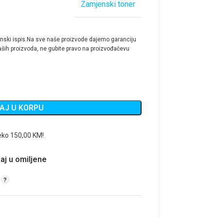
Zamjenski toner
nski ispis.Na sve naše proizvode dajemo garanciju
ših proizvoda, ne gubite pravo na proizvođačevu
AJ U KORPU
eko 150,00 KM!
aj u omiljene