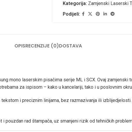
Kategorija:
Zamjenski Laserski T
Podijeli:
OPIS
RECENZIJE (0)
DOSTAVA
sung mono laserskim pisačima serije ML i SCX. Ovaj zamjenski
potrebama za ispisom – kako u kancelariji, tako i u poslovnim okr
m tekstom i preciznim linijama, bez razmazivanja ili izblijedjelost
 i pouzdan rad štampača, uz smanjeni rizik od tehničkih problem