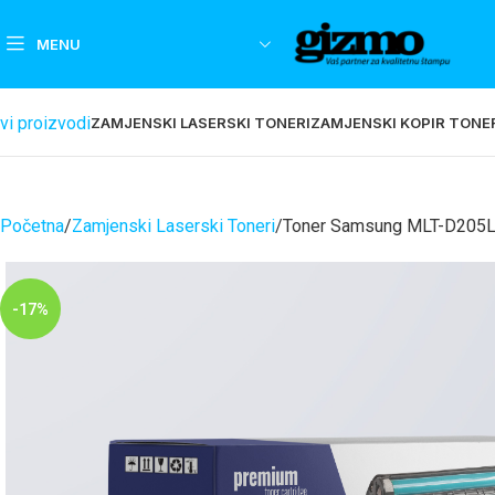
MENU
vi proizvodi
ZAMJENSKI LASERSKI TONERI
ZAMJENSKI KOPIR TONE
Početna
Zamjenski Laserski Toneri
Toner Samsung MLT-D205
-17%