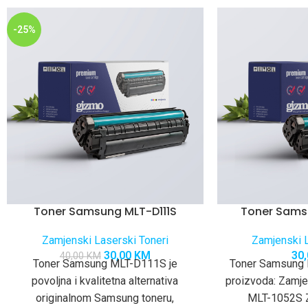
-25%
Toner Samsung MLT-D111S
Toner Sams
Zamjenski Laserski Toneri
Zamjenski L
30,00
KM
30
40,00
KM
Toner Samsung MLT-D111S je
Toner Samsung 
povoljna i kvalitetna alternativa
proizvoda: Zamj
originalnom Samsung toneru,
MLT-1052S Z