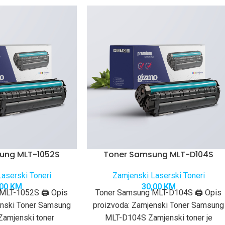
ung MLT-1052S
Toner Samsung MLT-D104S
aserski Toneri
Zamjenski Laserski Toneri
,00
KM
30,00
KM
MLT-1052S 🖨️ Opis
Toner Samsung MLT-D104S 🖨️ Opis
enski Toner Samsung
proizvoda: Zamjenski Toner Samsung
amjenski toner
MLT-D104S Zamjenski toner je