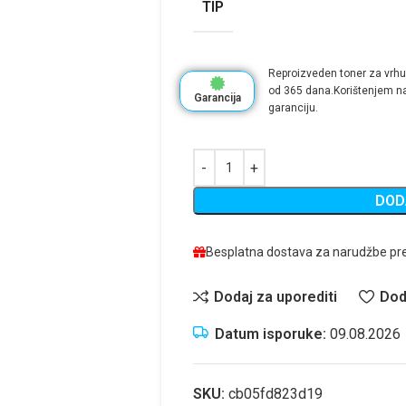
TIP
Reproizveden toner za vrhu
od 365 dana.Korištenjem na
Garancija
garanciju.
DOD
Besplatna dostava za narudžbe pr
Dodaj za uporediti
Dod
Datum isporuke:
09.08.2026
SKU:
cb05fd823d19