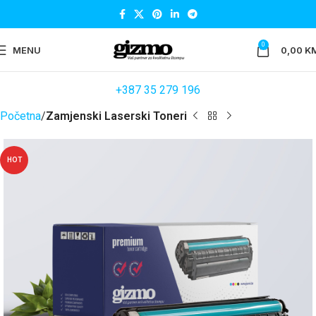
0
MENU
0,00
K
+387 35 279 196
Početna
Zamjenski Laserski Toneri
HOT