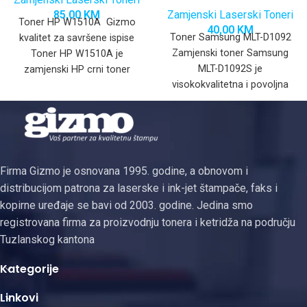
85,00
KM
Zamjenski Laserski Toneri
Toner HP W1510A Gizmo
40,00
KM
Toner Samsung MLT-D1092
kvalitet za savršene ispise
Zamjenski toner Samsung
Toner HP W1510A je
MLT-D1092S je
zamjenski HP crni toner
visokokvalitetna i povoljna
dizajniran za optimalan rad
zamjena za originalni
Samsung toner, dizajniran da
pruži oštar
Firma Gizmo je osnovana 1995. godine, a obnovom i
distribucijom patrona za laserske i ink-jet štampače, faks i
kopirne uređaje se bavi od 2003. godine. Jedina smo
registrovana firma za proizvodnju tonera i ketridža na području
Tuzlanskog kantona
Kategorije
Linkovi