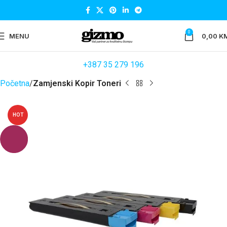
0
MENU
0,00
K
+387 35 279 196
Početna
Zamjenski Kopir Toneri
HOT