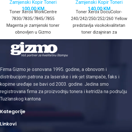
Zamjenski Kopir Toneri
Zamjenski Kopir Toneri
100,00
KM
140,00
KM
Toner Xerox WorkCentre
Toner Xerox DocuColor-
7830/7835/7845/7855
240/242/250/252/260 Yellow
Magenta je zamjenski toner
predstavlja visokokvalitetan
obnovljen u Gizmo
toner dizajniran za
proizvodnim prostorijama sa
profesionalne digitalne
Japanskim prahom i
štampače iz Xerox
developerom za
DocuColor serije. Ovaj toner
profesionalne
koristi se
Firma Gizmo je osnovana 1995. godine, a obnovom i
distribucijom patrona za laserske i ink-jet štampače, faks i
kopirne uređaje se bavi od 2003. godine. Jedina smo
registrovana firma za proizvodnju tonera i ketridža na području
Tuzlanskog kantona
Kategorije
Linkovi