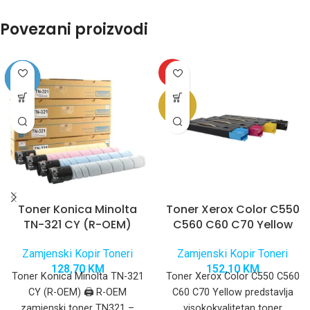
Povezani proizvodi
HOT
Toner Konica Minolta
Toner Xerox Color C550
TN-321 CY (R-OEM)
C560 C60 C70 Yellow
Zamjenski Kopir Toneri
Zamjenski Kopir Toneri
128,70
KM
152,10
KM
Toner Konica Minolta TN-321
Toner Xerox Color C550 C560
CY (R-OEM) 🖨️ R-OEM
C60 C70 Yellow predstavlja
zamjenski toner TN321 –
visokokvalitetan toner