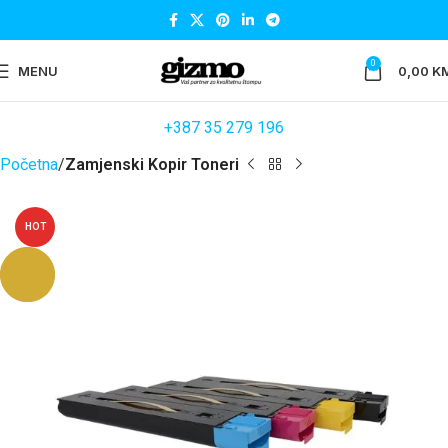
0
MENU
0,00
K
+387 35 279 196
Početna
Zamjenski Kopir Toneri
HOT