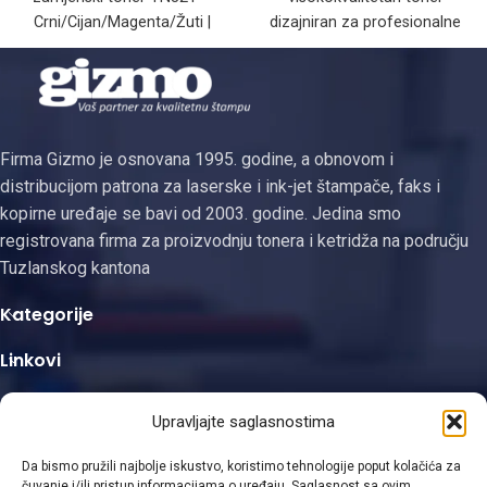
Crni/Cijan/Magenta/Žuti |
dizajniran za profesionalne
Kompatibilan s Konica
digitalne štampače iz Xerox
Minolta bizhub C224,
DocuColor serije.
Firma Gizmo je osnovana 1995. godine, a obnovom i
distribucijom patrona za laserske i ink-jet štampače, faks i
kopirne uređaje se bavi od 2003. godine. Jedina smo
registrovana firma za proizvodnju tonera i ketridža na području
Tuzlanskog kantona
Kategorije
Linkovi
Kontakt informacije
Upravljajte saglasnostima
Da bismo pružili najbolje iskustvo, koristimo tehnologije poput kolačića za
čuvanje i/ili pristup informacijama o uređaju. Saglasnost sa ovim