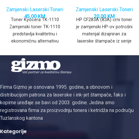
Zamjenski Laserski Toneri
Zamjenski Laserski Toneri
45,00
KM
20,00
KM
Toner Kyocera TK-1110
HP CF283A (83A) crni toner
Zamjenski toner TK-1110
je zamjenski HP-ov potrošni
predstavlja kvalitetnu i
materijal dizajniran za
ekonomičnu alternativu
laserske štampače iz serije
originalnom toneru, dizajniran
HP LaserJet Pro. Ovaj
za besprijekorno
funkcionisanje s
kompatibilnim Kyocera
Firma Gizmo je osnovana 1995. godine, a obnovom i
distribucijom patrona za laserske i ink-jet štampače, faks i
kopirne uređaje se bavi od 2003. godine. Jedina smo
registrovana firma za proizvodnju tonera i ketridža na području
Tuzlanskog kantona
Kategorije