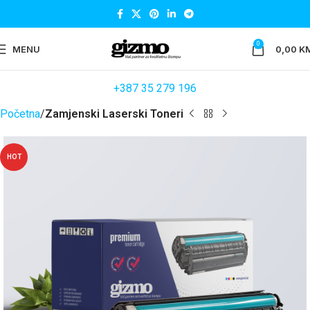
0
MENU
0,00
K
+387 35 279 196
Početna
Zamjenski Laserski Toneri
HOT