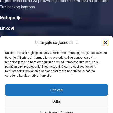
registrovana firma za proizvodnju tonera i ketridža na području
Tuzlanskog kantona
Kategorije
Linkovi
Kontakt informacije
Upravljajte saglasnostima
Da bismo pružili najbolje iskustvo, koristimo tehnologije poput kolačića za
čuvanje i/ili pristup informacijama o uređaju. Saglasnost sa ovim
tehnologijama će nam omogućiti da obrađujemo podatke kao što su
ponašanje pri pregledanju ili jedinstveni ID-ovi na ovoj veb lokaciji.
Viber
Nepristanak ili povlačenje saglasnosti može negativno uticati na
određene karakteristike i funkcije.
WhatsApp
Prihvati
© 2025 Gizmo d.o.o. Design with ♥ by
Laufer
Odbij
Uslovi kupovine
|
Politika privatnosti
|
Polica povrata
Prikaži podešavanja