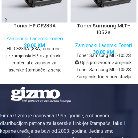
Toner HP CF283A
Toner Samsung MLT-
1052S
Zamjenski Laserski Toneri
20,00
KM
Zamjenski Laserski Toneri
HP CF283A (83A) crni toner
30,00
KM
Toner Samsung MLT-1052S
je zamjenski HP-ov potrošni
🖨️ Opis proizvoda: Zamjenski
materijal dizajniran za
Toner Samsung MLT-1052S
laserske štampače iz serije
Zamjenski toner predstavlja
HP LaserJet Pro. Ovaj
pouzdanu i ekonomičnu
alternativu originalnom
toneru, idealnu
Firma Gizmo je osnovana 1995. godine, a obnovom i
distribucijom patrona za laserske i ink-jet štampače, faks i
kopirne uređaje se bavi od 2003. godine. Jedina smo