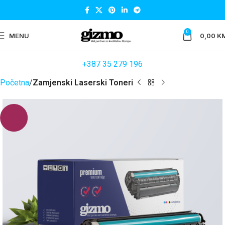
0
MENU
0,00
K
+387 35 279 196
Početna
Zamjenski Laserski Toneri