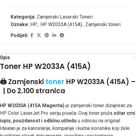
Kategorija:
Zamjenski Laserski Toneri
Oznake:
HP
,
HP W2033A (415A)
,
Zamjenski toneri
Podijeli:
Opis
Toner HP W2033A (415A)
🖨️ Z
amjenski
toner
HP W2033A (415A) –
| Do 2.100 stranica
HP W2030A (415A Magenta)
je zamjenski toner dizajniran za
HP Color LaserJet Pro seriju pisača. Ovaj toner pruža
oštar crni
ispis, pouzdanost i odličnu uštedu
u odnosu na original.
Idealan je za kancelarije, kompanije i kućne korisnike koji žele
kvalitetan otisak dokumenata, izvještaja i prezentacija.