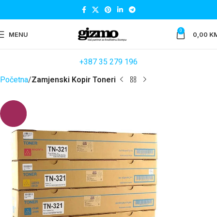
0
MENU
0,00
K
+387 35 279 196
Početna
Zamjenski Kopir Toneri