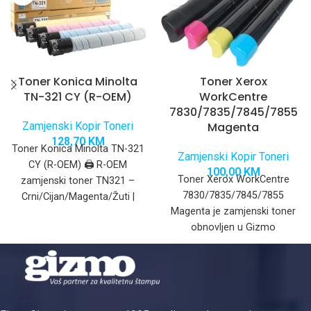
Toner Konica Minolta
Toner Xerox
TN-321 CY (R-OEM)
WorkCentre
7830/7835/7845/7855
Zamjenski Kopir Toneri
Magenta
128,70
KM
Toner Konica Minolta TN-321
Zamjenski Kopir Toneri
CY (R-OEM) 🖨️ R-OEM
100,00
KM
Toner Xerox WorkCentre
zamjenski toner TN321 –
7830/7835/7845/7855
Crni/Cijan/Magenta/Žuti |
Magenta je zamjenski toner
Kompatibilan s Konica
obnovljen u Gizmo
Minolta bizhub C224,
proizvodnim prostorijama sa
Japanskim prahom i
developerom za
profesionalne