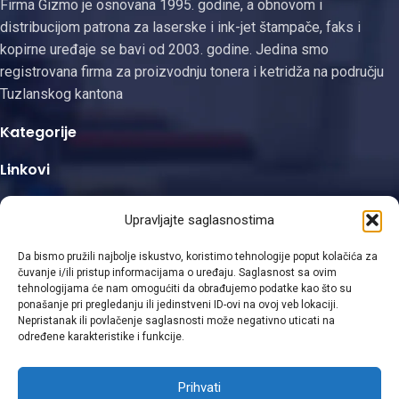
Firma Gizmo je osnovana 1995. godine, a obnovom i
distribucijom patrona za laserske i ink-jet štampače, faks i
kopirne uređaje se bavi od 2003. godine. Jedina smo
registrovana firma za proizvodnju tonera i ketridža na području
Tuzlanskog kantona
Kategorije
Linkovi
Kontakt informacije
Upravljajte saglasnostima
Da bismo pružili najbolje iskustvo, koristimo tehnologije poput kolačića za
čuvanje i/ili pristup informacijama o uređaju. Saglasnost sa ovim
tehnologijama će nam omogućiti da obrađujemo podatke kao što su
ponašanje pri pregledanju ili jedinstveni ID-ovi na ovoj veb lokaciji.
Viber
Nepristanak ili povlačenje saglasnosti može negativno uticati na
određene karakteristike i funkcije.
WhatsApp
Prihvati