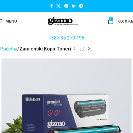
0
MENU
0,00
K
+387 35 279 196
Početna
Zamjenski Kopir Toneri