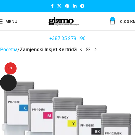
0
MENU
0,00
K
+387 35 279 196
Početna
Zamjenski Inkjet Kertridži
HOT