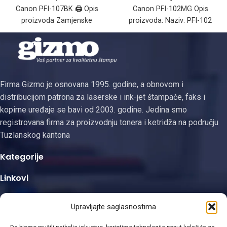
Canon PFI-107BK 🖨️ Opis
Canon PFI-102MG Opis
proizvoda Zamjenske
proizvoda: Naziv: PFI-102
patrone za Canon PFI-107 su
(zamjenski ketridž / ink
visokokvalitetne ink-patrone
cartridge)Kapacitet: 130 ml
kapaciteta
po
Firma Gizmo je osnovana 1995. godine, a obnovom i
distribucijom patrona za laserske i ink-jet štampače, faks i
kopirne uređaje se bavi od 2003. godine. Jedina smo
registrovana firma za proizvodnju tonera i ketridža na području
Tuzlanskog kantona
Kategorije
Linkovi
Kontakt informacije
Upravljajte saglasnostima